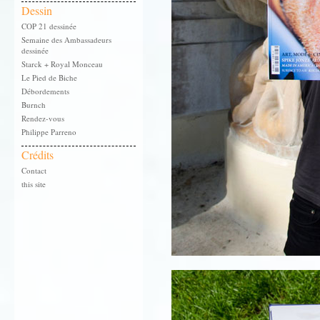
Dessin
COP 21 dessinée
Semaine des Ambassadeurs
dessinée
Starck + Royal Monceau
Le Pied de Biche
Débordements
Burnch
Rendez-vous
Philippe Parreno
Crédits
Contact
this site