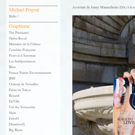
Assistant de Jenny Mannerheim (DA) à la r
Michael Prigent
Hello !
Graphisme
The Parisianer
Opéra Royal
Ministère de la Culture
Comédie-Française
Festival d'Automne
Les Indépendances
Blast
France Nature Environnement
BNF
Château de Versailles
Palais de Tokyo
Renault
EnVille
Use the Vernacular
Slam
EeboO
[Stamboul]
Big Bazar